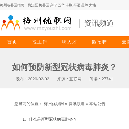
梅州各县区招聘：
梅江区
梅县区
兴宁
五华
丰顺
平远
蕉岭
大埔
资讯频道
首页
找工作
聘人才
微招聘
云
如何预防新型冠状病毒肺炎？
发布：2020-02-02 来源：互联网 阅读：27741
您当前的位置： 梅州优职网 » 资讯频道 »
本站公告
1、什么是新型冠状病毒肺炎？