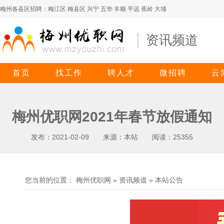
梅州各县区招聘：
梅江区
梅县区
兴宁
五华
丰顺
平远
蕉岭
大埔
资讯频道
首页
找工作
聘人才
微招聘
云
梅州优职网2021年春节放假通知
发布：2021-02-09 来源：本站 阅读：25355
您当前的位置： 梅州优职网 » 资讯频道 »
本站公告