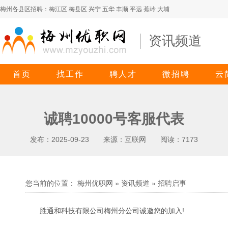
梅州各县区招聘：
梅江区
梅县区
兴宁
五华
丰顺
平远
蕉岭
大埔
资讯频道
首页
找工作
聘人才
微招聘
云
诚聘10000号客服代表
发布：2025-09-23 来源：互联网 阅读：7173
您当前的位置： 梅州优职网 » 资讯频道 »
招聘启事
胜通和科技有限公司梅州分公司诚邀您的加入!