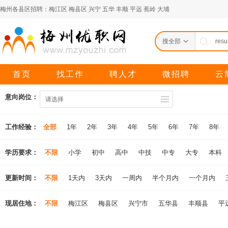
梅州各县区招聘：
梅江区
梅县区
兴宁
五华
丰顺
平远
蕉岭
大埔
搜全部
首页
找工作
聘人才
微招聘
云
意向岗位：
请选择
工作经验：
全部
1年
2年
3年
4年
5年
6年
7年
8年
学历要求：
不限
小学
初中
高中
中技
中专
大专
本科
更新时间：
不限
1天内
3天内
一周内
半个月内
一个月内
现居住地：
不限
梅江区
梅县区
兴宁市
五华县
丰顺县
平