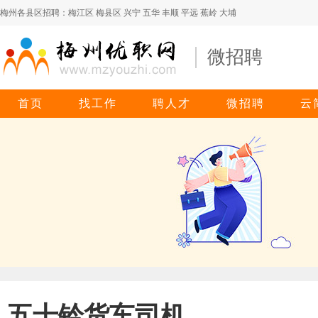
梅州各县区招聘：
梅江区
梅县区
兴宁
五华
丰顺
平远
蕉岭
大埔
微招聘
首页
找工作
聘人才
微招聘
云
五十铃货车司机