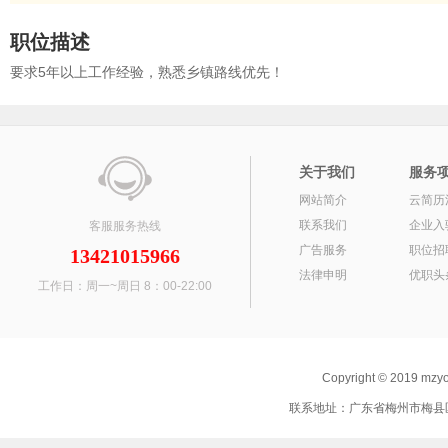
职位描述
要求5年以上工作经验，熟悉乡镇路线优先！
关于我们
服务
网站简介
云简历
联系我们
企业入
客服服务热线
广告服务
职位招
13421015966
法律申明
优职头
工作日：周一~周日 8：00-22:00
Copyright © 2019 mz
联系地址：广东省梅州市梅县区 联