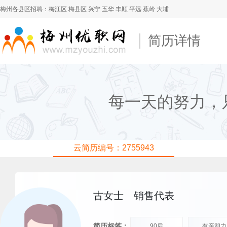
梅州各县区招聘：
梅江区
梅县区
兴宁
五华
丰顺
平远
蕉岭
大埔
简历详情
每一天的努力，
云简历编号：2755943
古女士
销售代表
简历标签：
90后
有亲和力