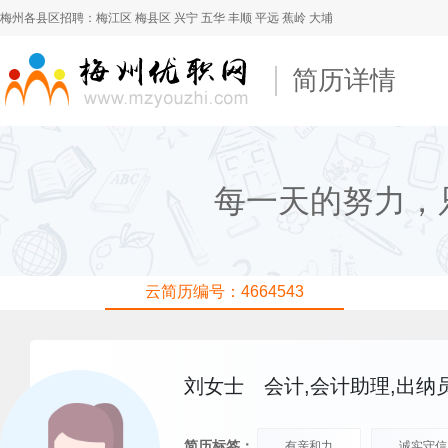
梅州各县区招聘：
梅江区
梅县区
兴宁
五华
丰顺
平远
蕉岭
大埔
简历详情
每一天的努力，
云简历编号：4664543
刘女士
会计,会计助理,出纳
简历标签：
有亲和力
诚实守信